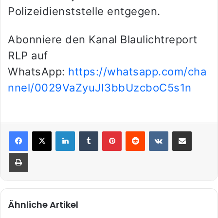
Polizeidienststelle entgegen.
Abonniere den Kanal Blaulichtreport
RLP auf
WhatsApp:
https://whatsapp.com/cha
nnel/0029VaZyuJI3bbUzcboC5s1n
LinkedIn
Tumblr
Pinterest
Reddit
VKontakte
Teile per E-Mail
Drucken
Ähnliche Artikel