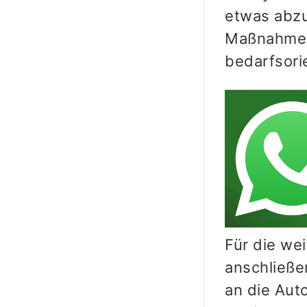
etwas abzu
Maßnahme g
bedarfsorie
Für die we
anschließe
an die Aut