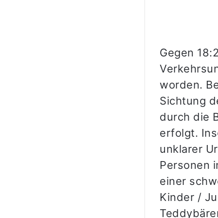
Gegen 18:2
Verkehrsunf
worden. Bei
Sichtung d
durch die 
erfolgt. I
unklarer U
Personen i
einer schw
Kinder / J
Teddybäre