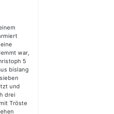
 einem
armiert
 eine
klemmt war,
ristoph 5
us bislang
 sieben
tzt und
h drei
mit Tröste
hehen