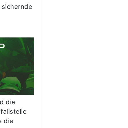
 sichernde
d die
allstelle
e die