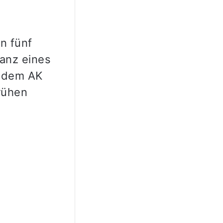
n fünf
lanz eines
n dem AK
rühen