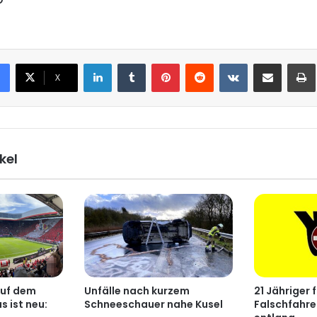
LinkedIn
Tumblr
Pinterest
Reddit
VKontakte
Teile per E-Mail
X
kel
auf dem
Unfälle nach kurzem
21 Jähriger f
 ist neu:
Schneeschauer nahe Kusel
Falschfahre