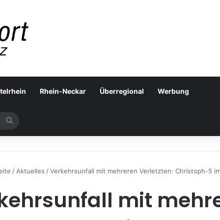
telrhein
Rhein-Neckar
Überregional
Werbung
Suchen
nach
eite
/
Aktuelles
/
Verkehrsunfall mit mehreren Verletzten: Christoph-5 im
kehrsunfall mit mehr