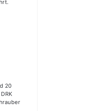
hrt.
nd 20
r DRK
hrauber