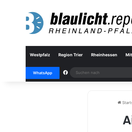
Westpfalz
Region Trier
Rheinhessen
Mit
Facebook
WhatsApp
Start
A