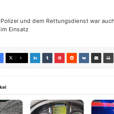
Polizei und dem Rettungsdienst war auch
im Einsatz
LinkedIn
Tumblr
Pinterest
Reddit
VKontakte
Teile per E-Mail
X
kel