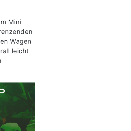
em Mini
ngrenzenden
 den Wagen
all leicht
n