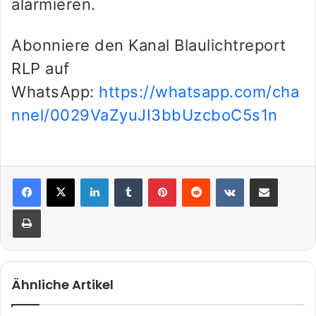
alarmieren.
Abonniere den Kanal Blaulichtreport
RLP auf
WhatsApp:
https://whatsapp.com/cha
nnel/0029VaZyuJI3bbUzcboC5s1n
LinkedIn
Tumblr
Pinterest
Reddit
VKontakte
Teile per E-Mail
Drucken
Ähnliche Artikel