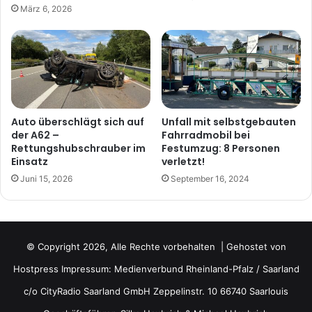
März 6, 2026
Auto überschlägt sich auf
Unfall mit selbstgebauten
der A62 –
Fahrradmobil bei
Rettungshubschrauber im
Festumzug: 8 Personen
Einsatz
verletzt!
Juni 15, 2026
September 16, 2024
© Copyright 2026, Alle Rechte vorbehalten | Gehostet von
Hostpress
Impressum: Medienverbund Rheinland-Pfalz / Saarland
c/o CityRadio Saarland GmbH Zeppelinstr. 10 66740 Saarlouis