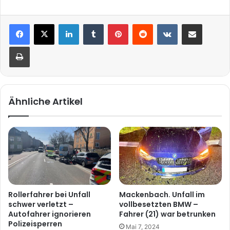
LinkedIn
Tumblr
Pinterest
Reddit
VKontakte
Teile per E-Mail
Drucken
Ähnliche Artikel
Rollerfahrer bei Unfall
Mackenbach. Unfall im
schwer verletzt –
vollbesetzten BMW –
Autofahrer ignorieren
Fahrer (21) war betrunken
Polizeisperren
Mai 7, 2024