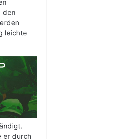
en
h den
werden
 leichte
ändigt.
 er durch