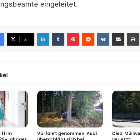
ungsbeamte eingeleitet.
LinkedIn
Tumblr
Pinterest
Reddit
VKontakte
Teile per E-Mail
X
kel
iff im
Vorfahrt genommen: Audi
Diez. Müllwe
29-Jähriger
überschlägt sich bei
verletzt!