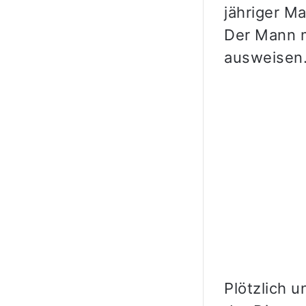
jähriger M
Der Mann m
ausweisen
Plötzlich u