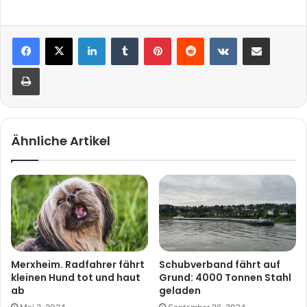
LinkedIn
Tumblr
Pinterest
Reddit
VKontakte
Teile per E-Mail
Drucken
Ähnliche Artikel
Merxheim. Radfahrer fährt
Schubverband fährt auf
kleinen Hund tot und haut
Grund: 4000 Tonnen Stahl
ab
geladen