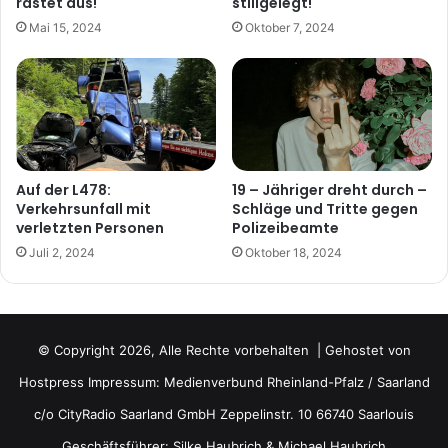
rastet aus!
stillgelegt!
Mai 15, 2024
Oktober 7, 2024
Auf der L478:
19 – Jähriger dreht durch –
Verkehrsunfall mit
Schläge und Tritte gegen
verletzten Personen
Polizeibeamte
Juli 2, 2024
Oktober 18, 2024
© Copyright 2026, Alle Rechte vorbehalten | Gehostet von
Hostpress
Impressum: Medienverbund Rheinland-Pfalz / Saarland
c/o CityRadio Saarland GmbH Zeppelinstr. 10 66740 Saarlouis
Geschäftsführer: Silke Haubrich & Michael Haubrich