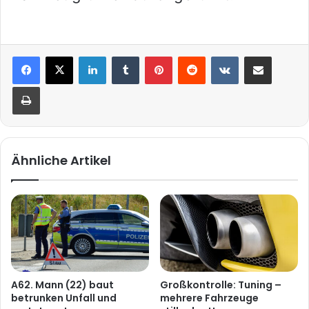
LinkedIn
Tumblr
Pinterest
Reddit
VKontakte
Teile per E-Mail
Drucken
Ähnliche Artikel
A62. Mann (22) baut
Großkontrolle: Tuning –
betrunken Unfall und
mehrere Fahrzeuge