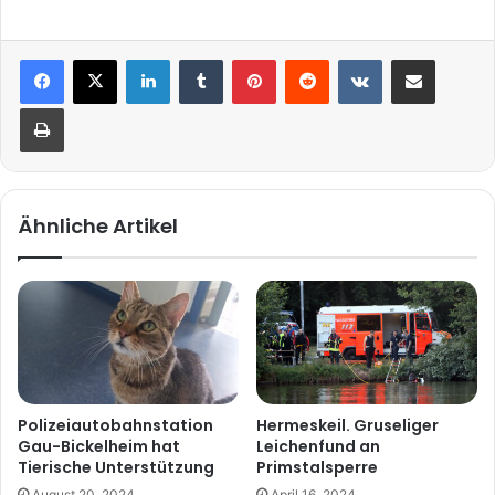
LinkedIn
Tumblr
Pinterest
Reddit
VKontakte
Teile per E-Mail
Drucken
Ähnliche Artikel
Polizeiautobahnstation
Hermeskeil. Gruseliger
Gau-Bickelheim hat
Leichenfund an
Tierische Unterstützung
Primstalsperre
August 20, 2024
April 16, 2024