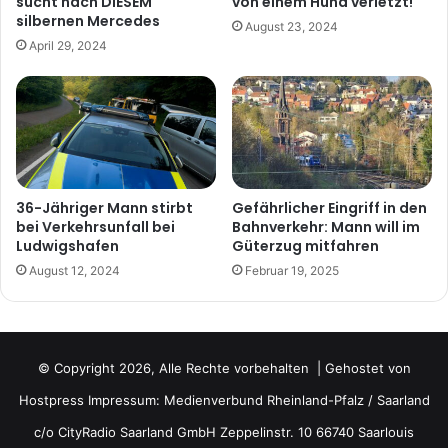
sucht nach DIESEM
von einem Hund verletzt!
silbernen Mercedes
August 23, 2024
April 29, 2024
36-Jähriger Mann stirbt
Gefährlicher Eingriff in den
bei Verkehrsunfall bei
Bahnverkehr: Mann will im
Ludwigshafen
Güterzug mitfahren
August 12, 2024
Februar 19, 2025
© Copyright 2026, Alle Rechte vorbehalten | Gehostet von
Hostpress
Impressum: Medienverbund Rheinland-Pfalz / Saarland
c/o CityRadio Saarland GmbH Zeppelinstr. 10 66740 Saarlouis