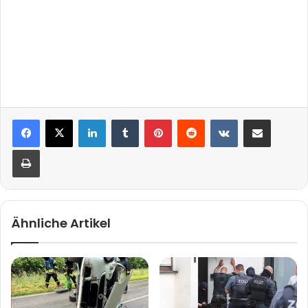
LinkedIn
Tumblr
Pinterest
Reddit
VKontakte
Teile per E-Mail
Drucken
Ähnliche Artikel