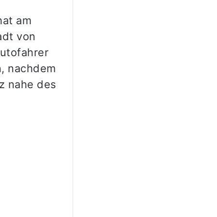
 hat am
adt von
Autofahrer
en, nachdem
tz nahe des