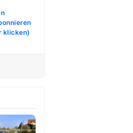
en
bonnieren
 klicken)
Drucken