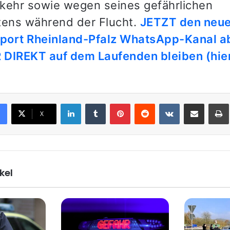
kehr sowie wegen seines gefährlichen
tens während der Flucht.
JETZT den neu
eport Rheinland-Pfalz WhatsApp-Kanal a
DIREKT auf dem Laufenden bleiben (hier
LinkedIn
Tumblr
Pinterest
Reddit
VKontakte
Teile per E-Mail
X
kel