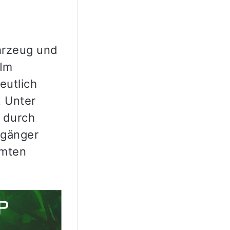
hrzeug und
 Im
eutlich
 Unter
 durch
ßgänger
amten