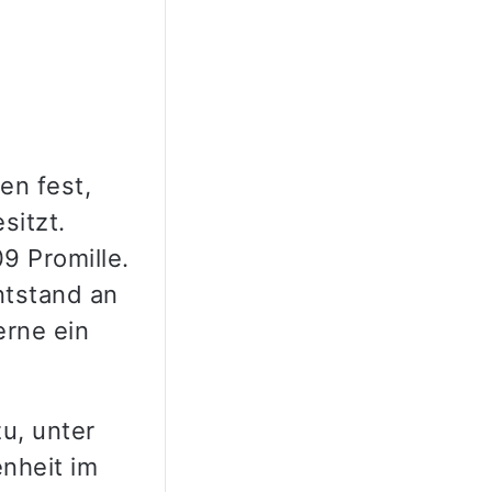
en fest,
sitzt.
9 Promille.
ntstand an
erne ein
u, unter
nheit im