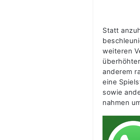
Statt anzu
beschleuni
weiteren V
überhöhter
anderem ra
eine Spiel
sowie ande
nahmen umg