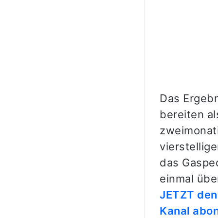
Das Ergebn
bereiten a
zweimonati
vierstellig
das Gasped
einmal übe
JETZT den 
Kanal abo