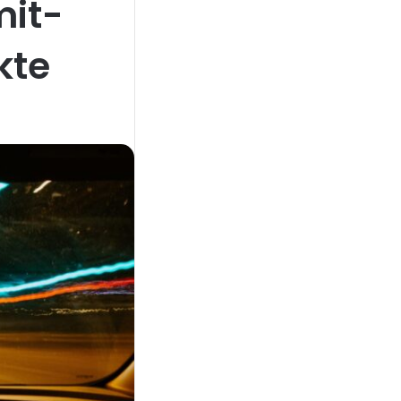
mit-
kte