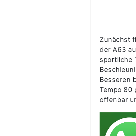
Zunächst f
der A63 au
sportliche
Beschleun
Besseren b
Tempo 80 g
offenbar u