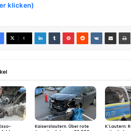
er klicken)
LinkedIn
Tumblr
Pinterest
Reddit
VKontakte
Teile per E-Mail
X
kel
Esso-
Kaiserslautern. Über rote
K´Lautern: 