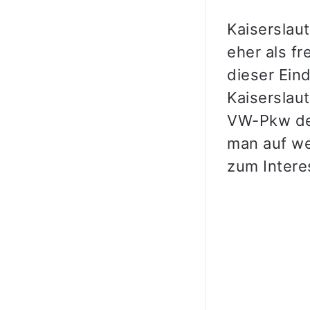
Kaiserslau
eher als f
dieser Ein
Kaiserslaut
VW-Pkw dem
man auf we
zum Interes