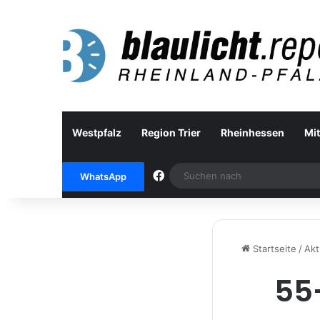
Westpfalz
Region Trier
Rheinhessen
Mit
Facebook
WhatsApp
Startseite
/
Akt
55