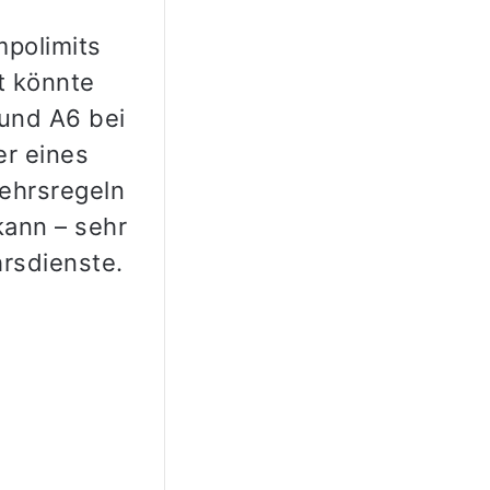
mpolimits
t könnte
und A6 bei
er eines
kehrsregeln
kann – sehr
hrsdienste.