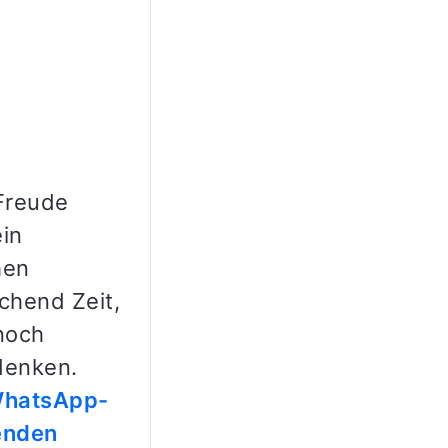
Freude
ein
hen
ichend Zeit,
noch
denken.
 WhatsApp-
enden