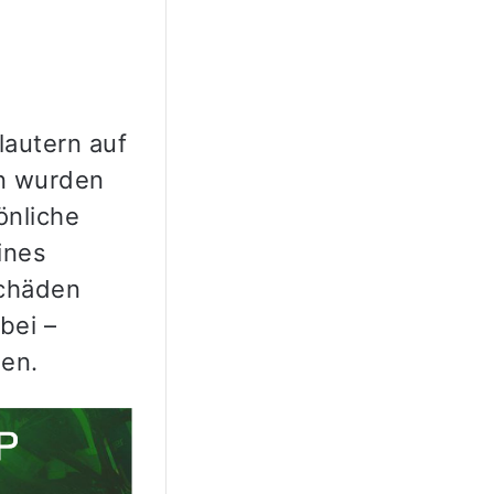
lautern auf
en wurden
önliche
ines
schäden
bei –
gen.