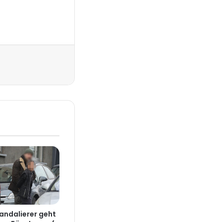
Drucken
Randalierer geht