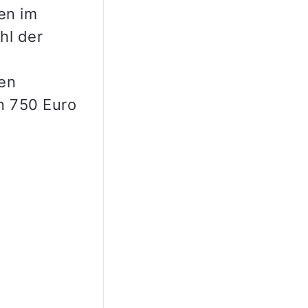
en im
hl der
gen
n 750 Euro