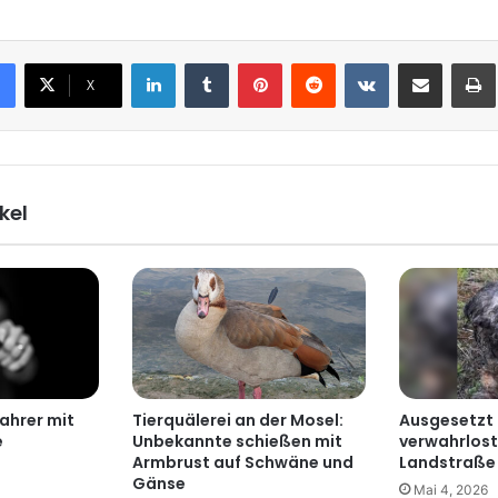
LinkedIn
Tumblr
Pinterest
Reddit
VKontakte
Teile per E-Mail
X
kel
ahrer mit
Tierquälerei an der Mosel:
Ausgesetzt
e
Unbekannte schießen mit
verwahrlost
Armbrust auf Schwäne und
Landstraße
Gänse
Mai 4, 2026