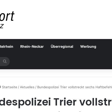
telrhein
Rhein-Neckar
Überregional
Werbung
Suchen
nach
Startseite
/
Aktuelles
/
Bundespolizei Trier vollstreckt sechs Haftbefeh
espolizei Trier vollst