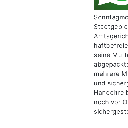
Sonntagmor
Stadtgebie
Amtsgerich
haftbefrei
seine Mutt
abgepackte
mehrere Mo
und sicher
Handeltrei
noch vor O
sichergest