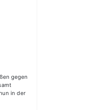
ößen gegen
samt
nun in der