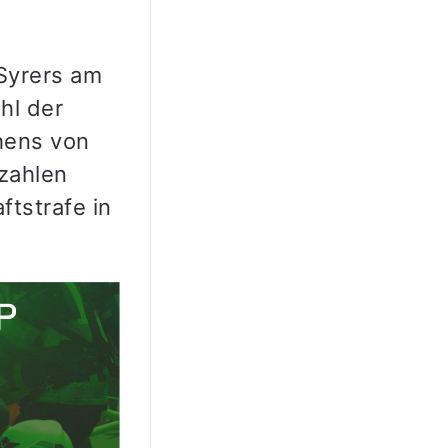
 Syrers am
hl der
hens von
 zahlen
ftstrafe in