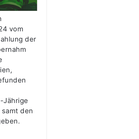
m
024 vom
Zahlung der
übernahm
e
ien,
gefunden
-Jährige
 samt den
geben.