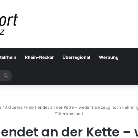
telrhein
Rhein-Neckar
Überregional
Werbung
Suchen
nach
e
/
Aktuelles
/
Fahrt endet an der Kette – weder Fahrzeug noch Fahrer g
Gütertransport
 endet an der Kette –