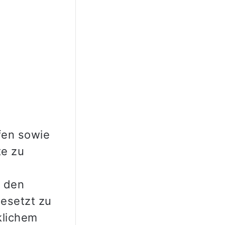
fen sowie
te zu
, den
gesetzt zu
klichem