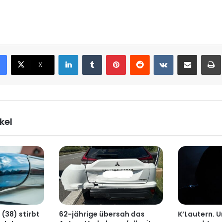
LinkedIn
Tumblr
Pinterest
Reddit
VKontakte
Teile per E-Mail
X
kel
(38) stirbt
62-jährige übersah das
K’Lautern. 