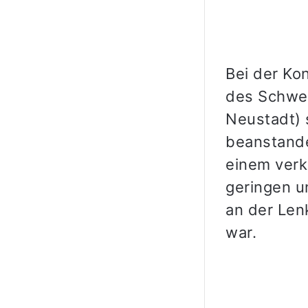
Bei der Ko
des Schwer
Neustadt) 
beanstande
einem verk
geringen u
an der Len
war.