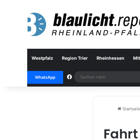
Westpfalz
Region Trier
Rheinhessen
Mit
Facebook
WhatsApp
Startseit
Fahrt