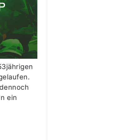
53jährigen
gelaufen.
 dennoch
n ein