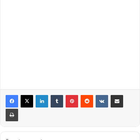
LinkedIn
Tumblr
Pinterest
Reddit
VKontakte
Teile per E-Mail
Drucken