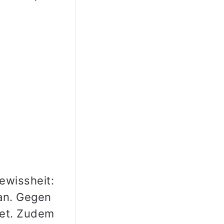
Gewissheit:
 an. Gegen
net. Zudem