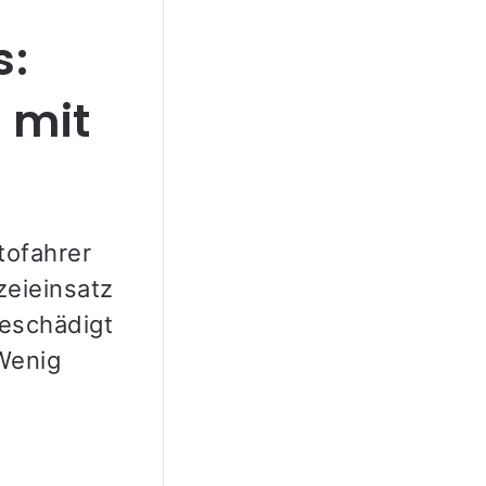
s:
 mit
tofahrer
zeieinsatz
beschädigt
 Wenig