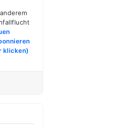
r anderem
allflucht
uen
bonnieren
 klicken)
Drucken