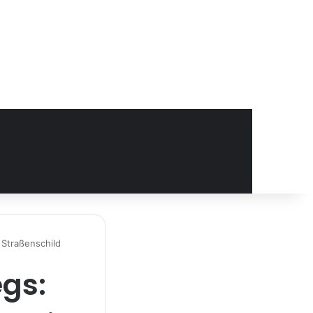
 Straßenschild
egs: