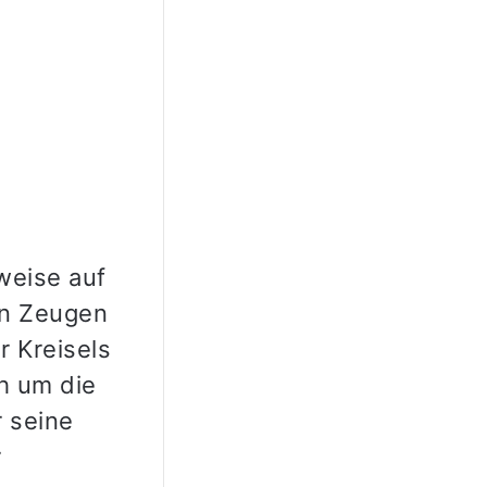
weise auf
on Zeugen
r Kreisels
h um die
 seine
r