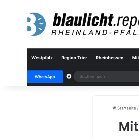
Westpfalz
Region Trier
Rheinhessen
Mit
Facebook
WhatsApp
Startseite
/
Mit