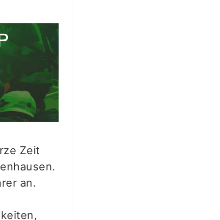
rze Zeit
benhausen.
rer an.
e
keiten,