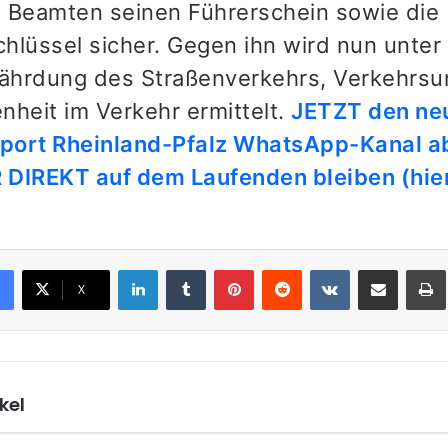
ie Beamten seinen Führerschein sowie die
hlüssel sicher. Gegen ihn wird nun unte
hrdung des Straßenverkehrs, Verkehrsunf
nheit im Verkehr ermittelt.
JETZT den ne
eport Rheinland-Pfalz WhatsApp-Kanal a
DIREKT auf dem Laufenden bleiben (hier
LinkedIn
Tumblr
Pinterest
Reddit
VKontakte
Teile per E-Mail
X
kel