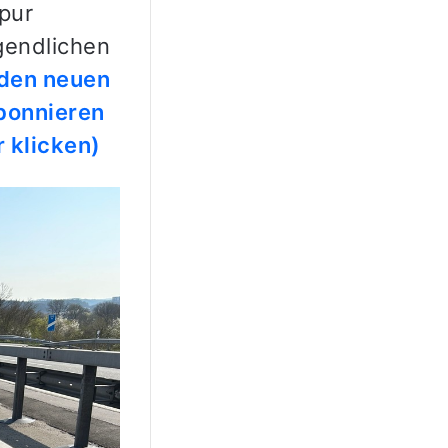
pur
gendlichen
den neuen
bonnieren
 klicken)