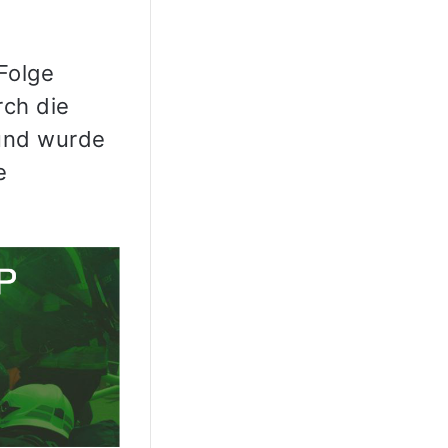
Folge
rch die
 und wurde
e