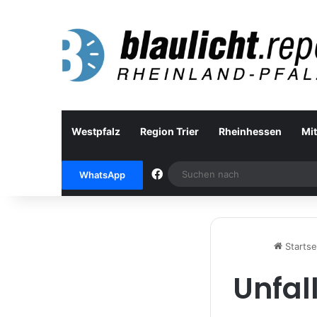
Westpfalz
Region Trier
Rheinhessen
Mit
Facebook
WhatsApp
Startse
Unfal