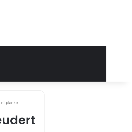
Leitplanke
eudert