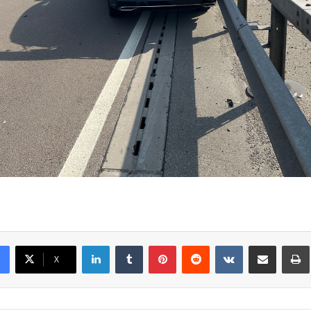
LinkedIn
Tumblr
Pinterest
Reddit
VKontakte
Teile per E-Mail
X