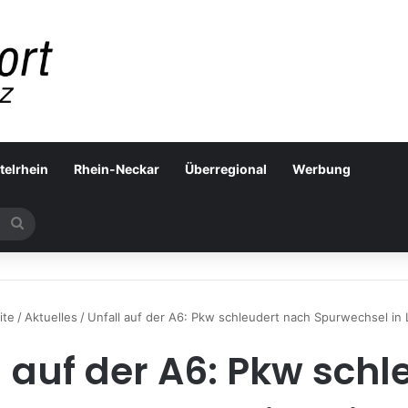
telrhein
Rhein-Neckar
Überregional
Werbung
Suchen
nach
ite
/
Aktuelles
/
Unfall auf der A6: Pkw schleudert nach Spurwechsel in 
l auf der A6: Pkw schl