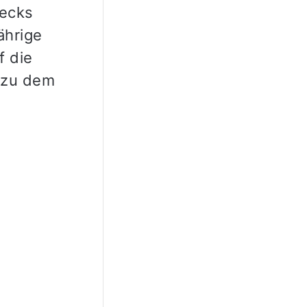
iecks
ährige
f die
 zu dem