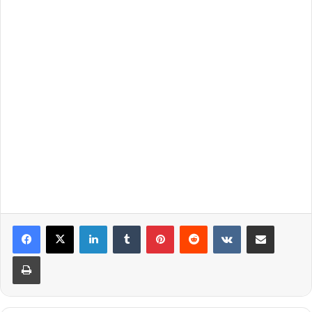
LinkedIn
Tumblr
Pinterest
Reddit
VKontakte
Teile per E-Mail
Drucken