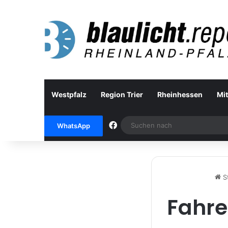
Westpfalz
Region Trier
Rheinhessen
Mit
Facebook
WhatsApp
St
Fahre