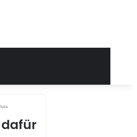
luss
 dafür