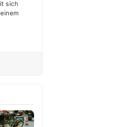
t sich
n einem
Drucken