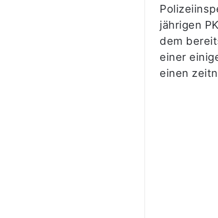
Polizeiins
jährigen P
dem bereit
einer eini
einen zeit