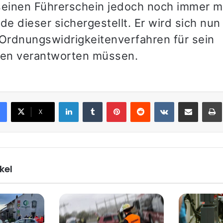
seinen Führerschein jedoch noch immer mi
de dieser sichergestellt. Er wird sich nu
 Ordnungswidrigkeitenverfahren für sein
ten verantworten müssen.
LinkedIn
Tumblr
Pinterest
Reddit
VKontakte
Teile per E-Mail
X
kel