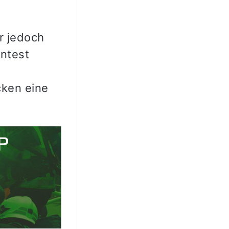
r jedoch
ntest
ken eine