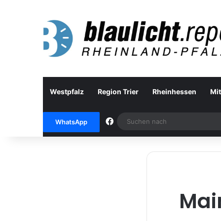
Westpfalz
Region Trier
Rheinhessen
Mit
Facebook
WhatsApp
Mai