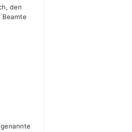
ch, den
i Beamte
sogenannte