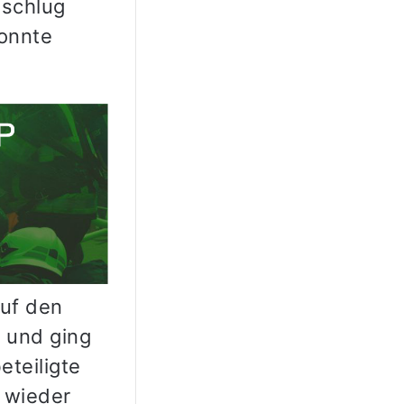
 schlug
konnte
auf den
v und ging
eteiligte
r wieder