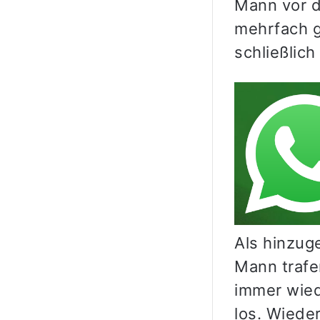
Mann vor d
mehrfach g
schließlic
Als hinzuge
Mann trafen
immer wied
los. Wiede