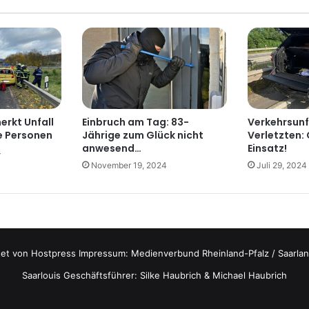
rkt Unfall
Einbruch am Tag: 83-
Verkehrsunf
te Personen
Jährige zum Glück nicht
Verletzten:
anwesend…
Einsatz!
4
November 19, 2024
Juli 29, 2024
tet von
Hostpress
Impressum: Medienverbund Rheinland-Pfalz / Saarlan
Saarlouis Geschäftsführer: Silke Haubrich & Michael Haubrich