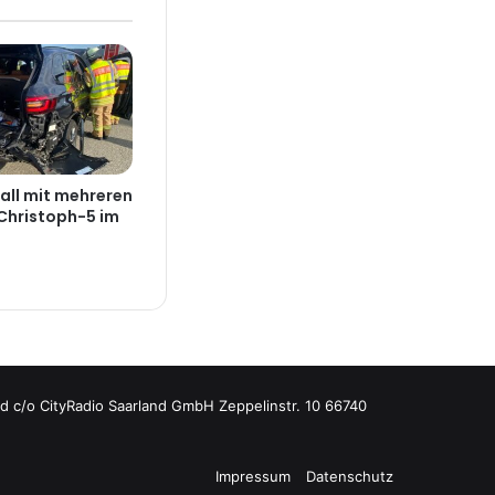
all mit mehreren
 Christoph-5 im
d c/o CityRadio Saarland GmbH Zeppelinstr. 10 66740
Impressum
Datenschutz