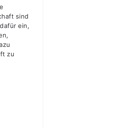
e
chaft sind
dafür ein,
en,
dazu
ft zu