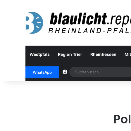
Westpfalz
Region Trier
Rheinhessen
Mit
Facebook
WhatsApp
Po