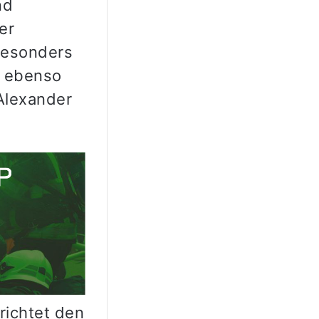
nd
er
 besonders
r ebenso
 Alexander
richtet den