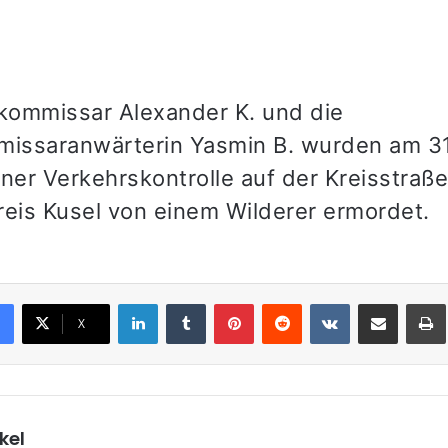
ikommissar Alexander K. und die
missaranwärterin Yasmin B. wurden am 31
ner Verkehrskontrolle auf der Kreisstraße
reis Kusel von einem Wilderer ermordet.
LinkedIn
Tumblr
Pinterest
Reddit
VKontakte
Teile per E-Mail
X
kel