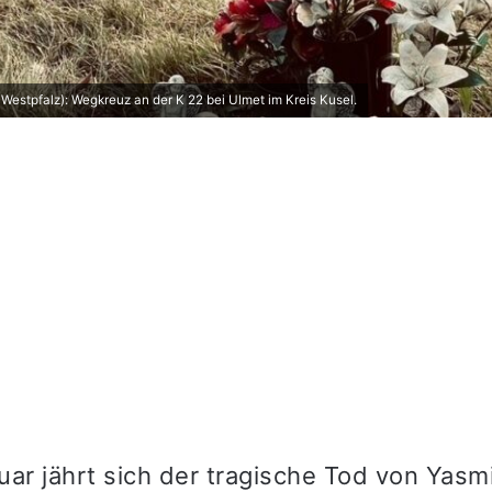
 Westpfalz): Wegkreuz an der K 22 bei Ulmet im Kreis Kusel.
uar jährt sich der tragische Tod von Yasm