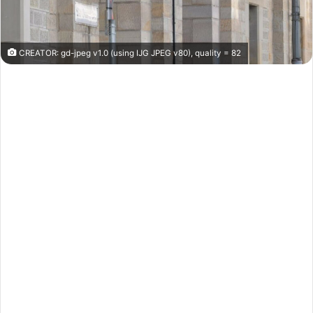
CREATOR: gd-jpeg v1.0 (using IJG JPEG v80), quality = 82