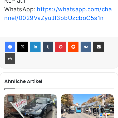
RLP auf
WhatsApp:
https://whatsapp.com/cha
nnel/0029VaZyuJI3bbUzcboC5s1n
LinkedIn
Tumblr
Pinterest
Reddit
VKontakte
Teile per E-Mail
Drucken
Ähnliche Artikel