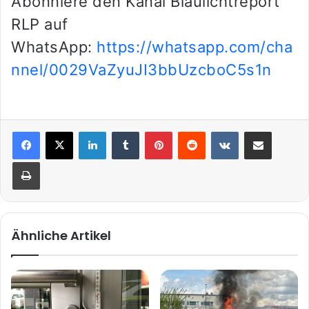
Abonniere den Kanal Blaulichtreport
RLP auf
WhatsApp:
https://whatsapp.com/cha
nnel/0029VaZyuJI3bbUzcboC5s1n
LinkedIn
Tumblr
Pinterest
Reddit
VKontakte
Teile per E-Mail
Drucken
Ähnliche Artikel