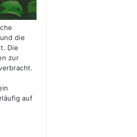
iche
 und die
t. Die
en zur
verbracht.
ein
läufig auf