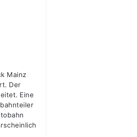
ck Mainz
t. Der
itet. Eine
bahnteiler
utobahn
rscheinlich