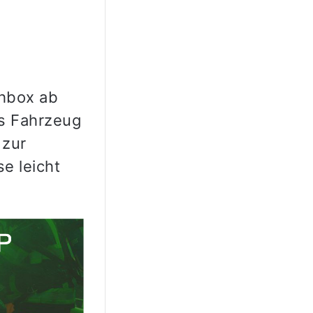
chbox ab
s Fahrzeug
 zur
e leicht