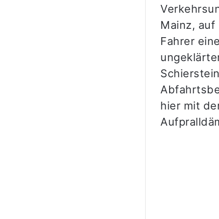
Verkehrsun
Mainz, auf
Fahrer ein
ungeklärte
Schierstei
Abfahrtsbe
hier mit d
Aufpralldä