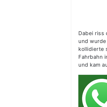
Dabei riss
und wurde 
kollidiert
Fahrbahn i
und kam au