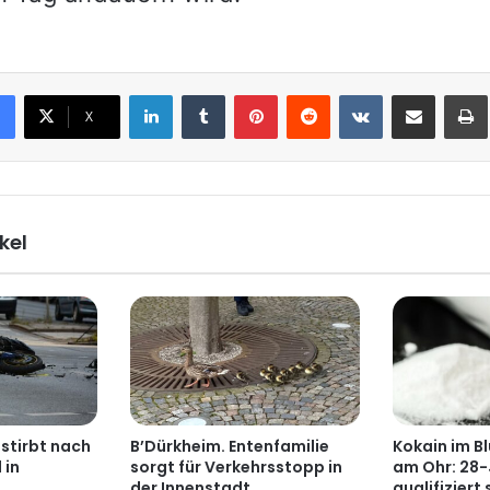
LinkedIn
Tumblr
Pinterest
Reddit
VKontakte
Teile per E-Mail
X
kel
stirbt nach
B’Dürkheim. Entenfamilie
Kokain im B
 in
sorgt für Verkehrsstopp in
am Ohr: 28-
der Innenstadt
qualifiziert