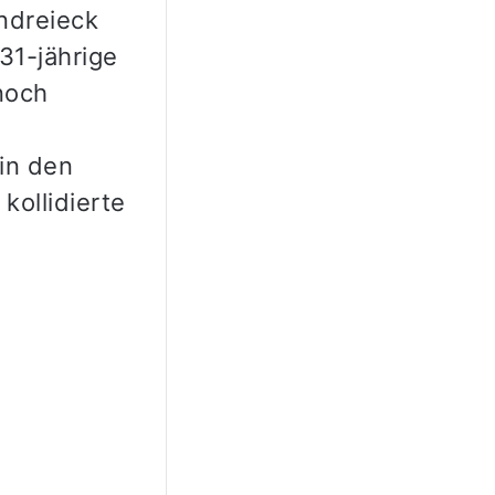
ndreieck
31-jährige
noch
in den
ollidierte