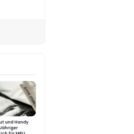
Drucken
lut und Handy
Jähriger
 sich für MPU