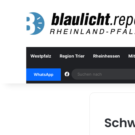
Westpfalz
Region Trier
Rheinhessen
Mit
Facebook
WhatsApp
Schw